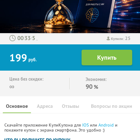
25
:
:
Купили:
199
руб.
Цена без скидки:
Экономия:
∞
90
%
Основное
Адреса
Отзывы
Вопросы по акции
Скачайте приложение КупиКупона для
IOS
или
Android
и
покажите купон с экрана смартфона. Это удобно :)