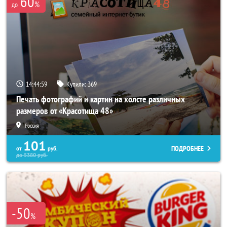
60
%
до
14:44:56
Купили:
369
Печать фотографий и картин на холсте различных
размеров от «Красотища 48»
Россия
101
ПОДРОБНЕЕ
от
руб.
до
5380
руб.
-50
%