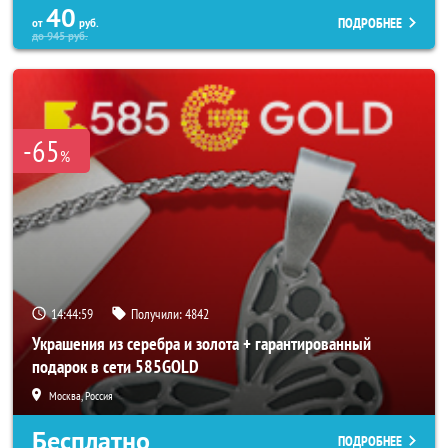
40
ПОДРОБНЕЕ
от
руб.
до
945
руб.
-65
%
14:44:56
Получили:
4842
Украшения из серебра и золота + гарантированный
подарок в сети 585GOLD
Москва, Россия
Бесплатно
ПОДРОБНЕЕ