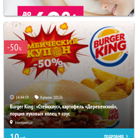
-50
%
14:44:56
Купили:
10126
Burger King: «Стейкхаус», картофель «Деревенский»,
порция луковых колец + соус
Екатеринбург
10
ПОДРОБНЕЕ