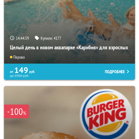
14:44:56
Купили:
4177
Целый день в новом аквапарке «Карибия» для взрослых
Перово
149
ПОДРОБНЕЕ
от
руб.
до
2900
руб.
-100
%