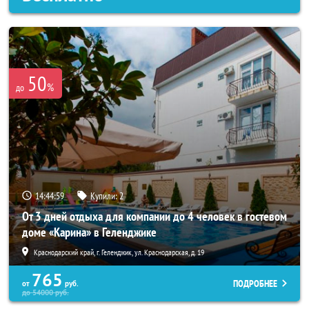
50
%
до
14:44:56
Купили:
2
От 3 дней отдыха для компании до 4 человек в гостевом
доме «Карина» в Геленджике
Краснодарский край, г. Геленджик, ул. Краснодарская, д. 19
765
ПОДРОБНЕЕ
от
руб.
до
54000
руб.