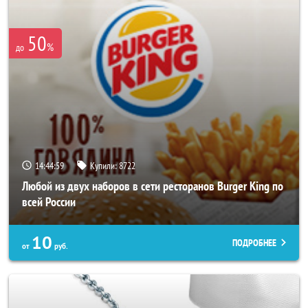
50
%
до
14:44:56
Купили:
8722
Любой из двух наборов в сети ресторанов Burger King по
всей России
10
ПОДРОБНЕЕ
от
руб.