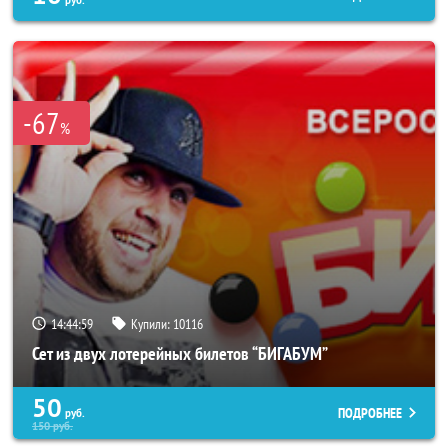
руб.
-67
%
14:44:56
Купили:
10116
Сет из двух лотерейных билетов “БИГАБУМ”
50
ПОДРОБНЕЕ
руб.
150
руб.