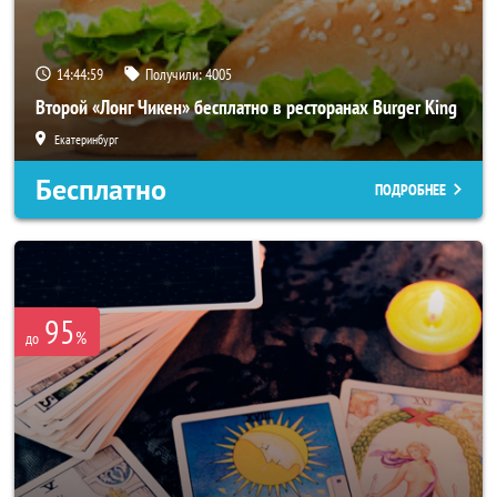
14:44:56
Получили:
4005
Второй «Лонг Чикен» бесплатно в ресторанах Burger King
Екатеринбург
Бесплатно
ПОДРОБНЕЕ
95
%
до