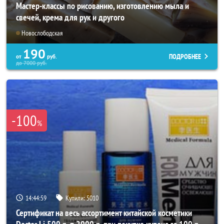
Мастер-классы по рисованию, изготовлению мыла и
свечей, крема для рук и другого
Новослободская
190
ПОДРОБНЕЕ
от
руб.
до
7000
руб.
-100
%
14:44:56
Купили:
5010
Сертификат на весь ассортимент китайской косметики