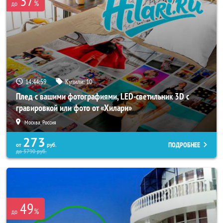
37
%
до
14:44:56
Купили:
10
Плед с вашими фотографиями, LED-светильник 3D с
гравировкой или фото от «Хилари»
Москва, Россия
273
ПОДРОБНЕЕ
от
руб.
до
5790
руб.
49
%
до