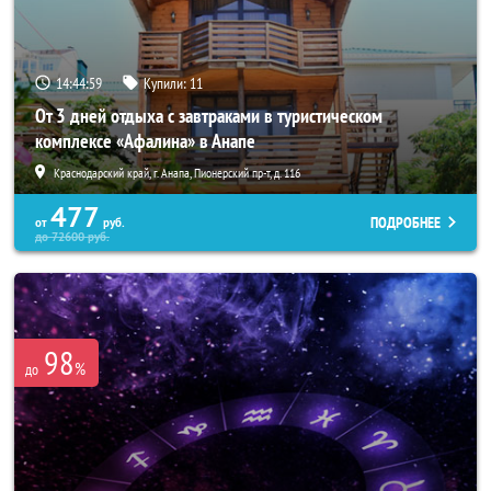
14:44:56
Купили:
11
От 3 дней отдыха с завтраками в туристическом
комплексе «Афалина» в Анапе
Краснодарский край, г. Анапа, Пионерский пр-т, д. 116
477
ПОДРОБНЕЕ
от
руб.
до
72600
руб.
98
%
до