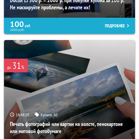
Doctor Li 500 р. = 2000 р. при покупке купона за 100 р.
Не маскируйте проблемы, а лечите их!
100
ПОДРОБНЕЕ
руб.
2000
руб.
31
%
до
14:44:56
Купили:
60
Печать фотографий или картин на холсте, пенокартоне
или матовой фотобумаге