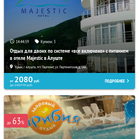
14:44:56
Купили:
3
Отдых для двоих по системе «все включено» с питанием
в отеле Majestic в Алуште
Крым, г. Алушта, пгт. Партенит, ул. Партенитская, д. 14А
2080
ПОДРОБНЕЕ
от
руб.
до
240770
руб.
63
%
до