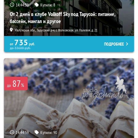
14:44:56
Купили:
8
От 2 дней в клубе Volkoff Sky под Тарусой: питание,
бассейн, мангал и другое
Калужская обл., Тарусский р-н, с. Волковское, ул. Полевая, д. 21
735
ПОДРОБНЕЕ
от
руб.
до
33600
руб.
87
%
до
14:44:56
Купили:
90