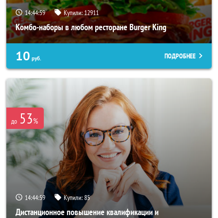
14:44:56
Купили:
12911
Комбо-наборы в любом ресторане Burger King
10
ПОДРОБНЕЕ
руб.
53
%
до
14:44:56
Купили:
85
Дистанционное повышение квалификации и