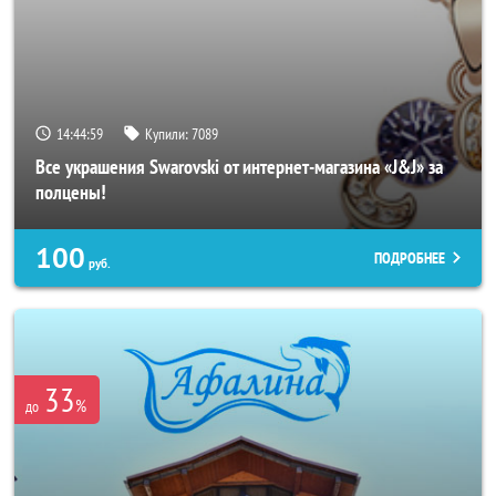
14:44:56
Купили:
7089
Все украшения Swarovski от интернет-магазина «J&J» за
полцены!
100
ПОДРОБНЕЕ
руб.
33
%
до