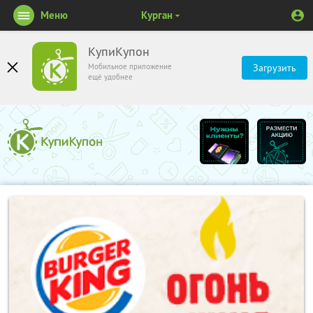
Меню
Курган
КупиКупон
Мобильное приложение
Загрузить
ещё удобнее