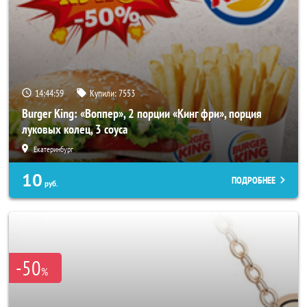
14:44:56
Купили:
7553
Burger King: «Воппер», 2 порции «Кинг фри», порция
луковых колец, 3 соуса
Екатеринбург
10
ПОДРОБНЕЕ
руб.
-50
%