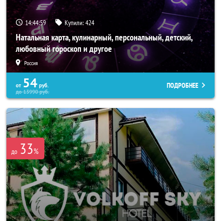
14:44:56
Купили:
424
Натальная карта, кулинарный, персональный, детский,
любовный гороскоп и другое
Россия
54
ПОДРОБНЕЕ
от
руб.
до
13990
руб.
33
%
до