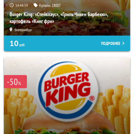
14:44:56
Купили:
18007
Burger King: «Стейкхаус», «Гриль Чикен Барбекю»,
картофель «Кинг фри»
Екатеринбург
10
ПОДРОБНЕЕ
руб.
-50
%