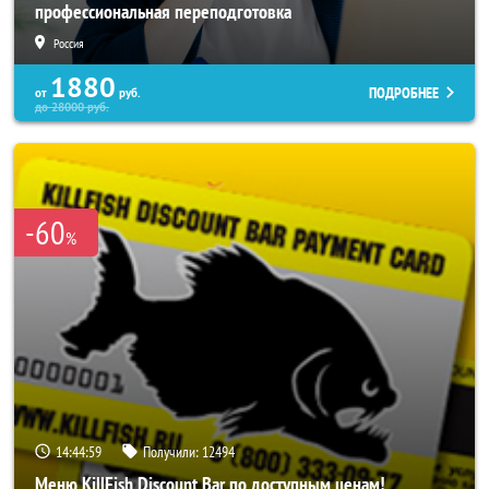
профессиональная переподготовка
Россия
1880
ПОДРОБНЕЕ
от
руб.
до
28000
руб.
-60
%
14:44:56
Получили:
12494
Меню KillFish Discount Bar по доступным ценам!