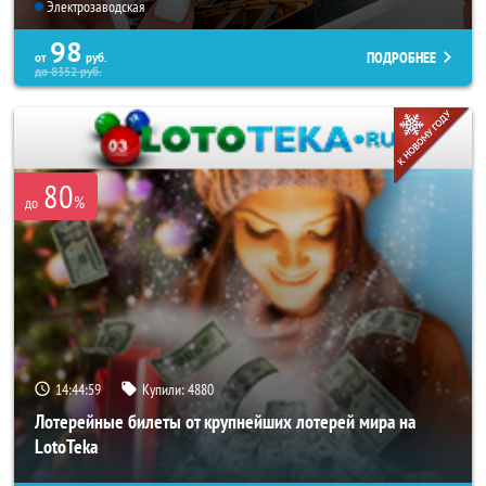
Электрозаводская
98
ПОДРОБНЕЕ
от
руб.
до
8352
руб.
80
%
до
14:44:56
Купили:
4880
Лотерейные билеты от крупнейших лотерей мира на
LotoTeka