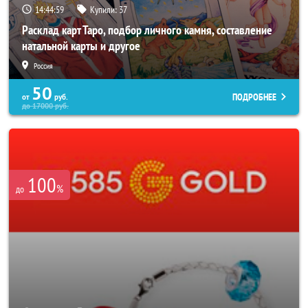
14:44:56
Купили:
37
Расклад карт Таро, подбор личного камня, составление
натальной карты и другое
Россия
50
ПОДРОБНЕЕ
от
руб.
до
17000
руб.
100
%
до