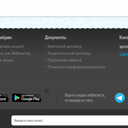
тнёрам
Документы
Кон
елаем акцию!
Агентский договор
spro
е, как Вебмастер
Лицензионный договор
Связ
е акции
Публичная оферта
Политика конфиденциальности
Ищите скидки поблизости,
не выходя из чата: