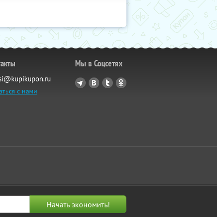
такты
Мы в Соцсетях
si@kupikupon.ru
аться с нами