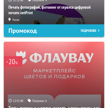
Печать фотографий, фотокниг от сервиса цифровой
печати netPrint
Россия
Промокод
ПОДРОБНЕЕ
-20
%
12:51:47
Получили:
6
Торты, пирожные и другие сладости, а также товары для