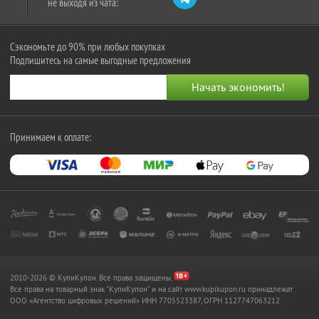
не выходя из чата:
Сэкономьте до 90% при любых покупках
Подпишитесь на самые выгодные предложения
Принимаем к оплате:
2010-2026 © КупиКупон. Все права защищены.
Все права на товарный знак "КупиКупон" и на сайт www.kupikupon.ru принадлежат
OOO «Агентство цифровых решений» ИНН 7705523387, ОГРН 1127747063212