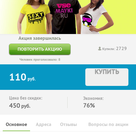
Акция завершилась
2729
ПОВТОРИТЬ АКЦИЮ
Купили:
Человек проголосовало: 8
КУПИТЬ
110
руб.
Цена без скидки:
Экономия:
450
76%
руб.
Основное
Адреса
Отзывы
Вопросы по акции