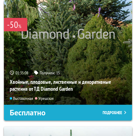
-50
%
01:35:06
Получили:
15
Хвойные, плодовые, лиственные и декоративные
растения от ТД Diamond Garden
Выставочная
Угрешская
Бесплатно
ПОДРОБНЕЕ