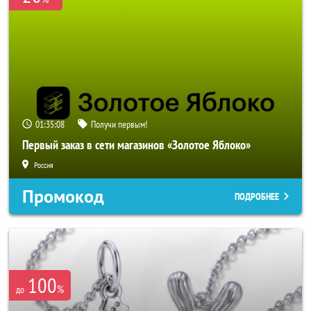
01:35:06
Получи первым!
Первый заказ в сети магазинов «Золотое Яблоко»
Россия
Промокод
ПОДРОБНЕЕ
100
%
до