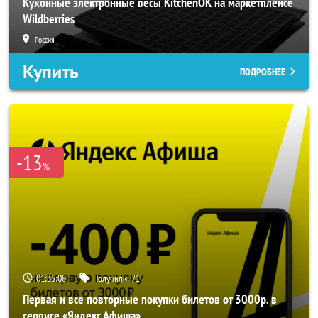
Кухонные электронные весы KitchenOK на маркетплейсе
Wildberries
Россия
Купить
ПОДРОБНЕЕ
-13
%
01:35:06
Получили:
71
Первая и все повторные покупки билетов от 3000р. в
сервисе «Яндекс Афиша»