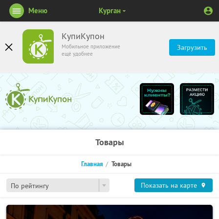
Меню
Курган
КупиКупон
Мобильное приложение
Загрузить
ещё удобнее
Товары
Главная
Товары
Показать на карте
По рейтингу