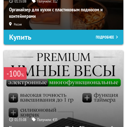
01:35:06
Получили:
312
Органайзер для кухни с пластиковым подносом и
контейнерами
Россия
Купить
ПОДРОБНЕЕ
-100
%
01:35:06
Получили:
435