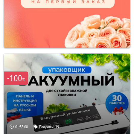
-100
%
01:35:06
Получили:
191