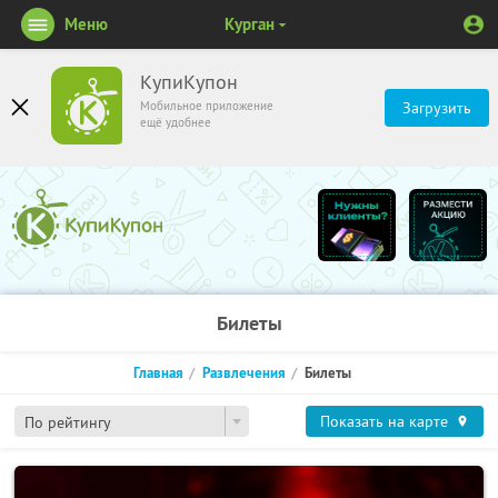
Меню
Курган
КупиКупон
Мобильное приложение
Загрузить
ещё удобнее
Билеты
Главная
Развлечения
Билеты
Показать на карте
По рейтингу