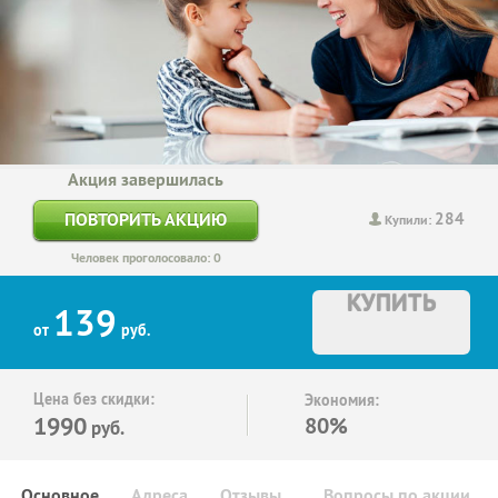
Акция завершилась
284
ПОВТОРИТЬ АКЦИЮ
Купили:
Человек проголосовало: 0
КУПИТЬ
139
от
руб.
Цена без скидки:
Экономия:
1990
80%
руб.
Основное
Адреса
Отзывы
Вопросы по акции