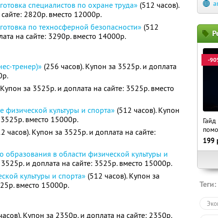
a
отовка специалистов по охране труда»
(512 часов).
 сайте: 2820р. вместо 12000р.
готовка по техносферной безопасности»
(512
Р
лата на сайте: 3290р. вместо 14000р.
-90
нес-тренер)»
(256 часов). Купон за 3525р. и доплата
0р.
 Купон за 3525р. и доплата на сайте: 3525р. вместо
е физической культуры и спорта»
(512 часов). Купон
: 3525р. вместо 15000р.
Гайд
пом
2 часов). Купон за 3525р. и доплата на сайте:
199
о образования в области физической культуры и
 3525р. и доплата на сайте: 3525р. вместо 15000р.
ской культуры и спорта»
(512 часов). Купон за
Теги:
525р. вместо 15000р.
Эко
часов). Купон за 2350р. и доплата на сайте: 2350р.