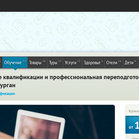
1
31
26
13
12
1
16
6
Обучение
Товары
Туры
Услуги
Здоровье
Отели
Дети
 квалификации и профессиональная переподгото
Курган
фикации
Купил
от
Цена