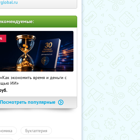
rglobal.ru
екомендуемые:
%
 «Как экономить время и деньги с
ощью ИИ»
руб.
Посмотреть популярные
номика
Бухгалтерия