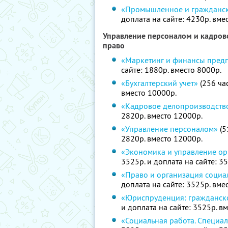
«Промышленное и гражданск
доплата на сайте: 4230р. вме
Управление персоналом и кадрово
право
«Маркетинг и финансы пред
сайте: 1880р. вместо 8000р.
«Бухгалтерский учет»
(256 час
вместо 10000р.
«Кадровое делопроизводств
2820р. вместо 12000р.
«Управление персоналом»
(5
2820р. вместо 12000р.
«Экономика и управление ор
3525р. и доплата на сайте: 3
«Право и организация социа
доплата на сайте: 3525р. вме
«Юриспруденция: гражданск
и доплата на сайте: 3525р. в
«Социальная работа. Специал