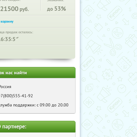
Экономия:
21500
53%
до
руб.
нца продаж осталось:
:
:
ак нас найти
Россия
+7(800)555-41-92
служба поддержки: с 09.00 до 20.00
 партнере: