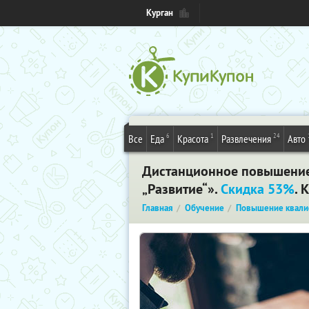
Курган
6
1
24
Все
Еда
Красота
Развлечения
Авто
Дистанционное повышение
„Развитие“».
Скидка 53%
. 
Главная
Обучение
Повышение квали