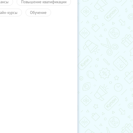
ансы
Повышение квалификации
айн-курсы
Обучение