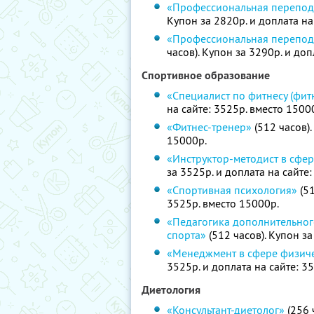
«Профессиональная переподг
Купон за 2820р. и доплата на
«Профессиональная перепод
часов). Купон за 3290р. и доп
Спортивное образование
«Специалист по фитнесу (фит
на сайте: 3525р. вместо 1500
«Фитнес-тренер»
(512 часов).
15000р.
«Инструктор-методист в сфер
за 3525р. и доплата на сайте
«Спортивная психология»
(51
3525р. вместо 15000р.
«Педагогика дополнительног
спорта»
(512 часов). Купон за
«Менеджмент в сфере физиче
3525р. и доплата на сайте: 3
Диетология
«Консультант-диетолог»
(256 