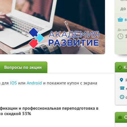
до
До ко
Вопросы по акции
К
а для
IOS
или
Android
и покажите купон с экрана
фикации и профессиональная переподготовка в
о скидкой 53%
О