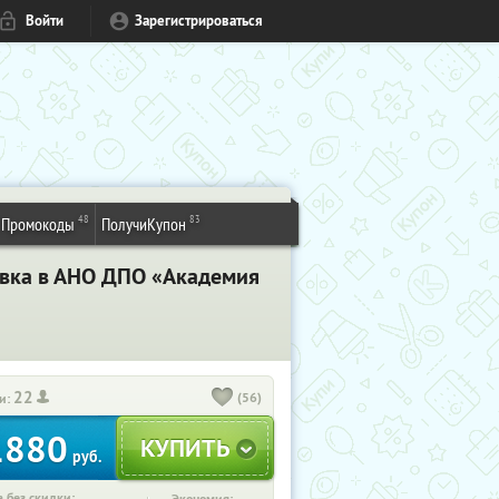
Войти
Зарегистрироваться
48
83
Промокоды
ПолучиКупон
вка в АНО ДПО «Академия
22
(56)
и:
1880
руб.
 без скидки: