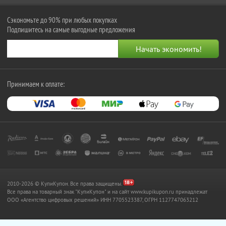
Сэкономьте до 90% при любых покупках
Подпишитесь на самые выгодные предложения
Принимаем к оплате:
2010-2026 © КупиКупон. Все права защищены.
Все права на товарный знак "КупиКупон" и на сайт www.kupikupon.ru принадлежат
OOO «Агентство цифровых решений» ИНН 7705523387, ОГРН 1127747063212