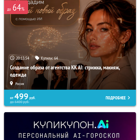
64
%
до
20:13:53
Купили:
64
Создание образа от агентства KK AI: стрижка, макияж,
одежда
Россия
499
ПОДРОБНЕЕ
от
руб.
до
6400
руб.