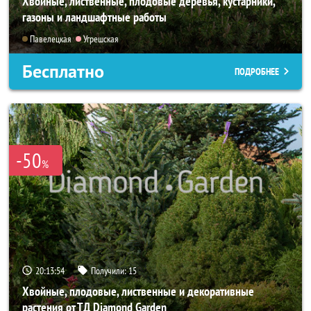
Хвойные, лиственные, плодовые деревья, кустарники,
газоны и ландшафтные работы
Павелецкая
Угрешская
Бесплатно
ПОДРОБНЕЕ
-50
%
20:13:53
Получили:
15
Хвойные, плодовые, лиственные и декоративные
растения от ТД Diamond Garden