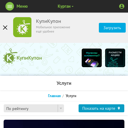
Меню
Курган
КупиКупон
Мобильное приложение
Загрузить
ещё удобнее
Услуги
Главная
Услуги
Показать на карте
По рейтингу