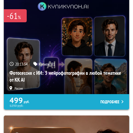
-61
%
20:13:53
Купили:
81
Фотосессия с ИИ: 3 нейрофотографии в любой тематике
от KK AI
Россия
499
ПОДРОБНЕЕ
руб.
1290
руб.