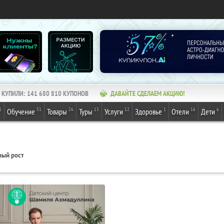
КУПИЛИ:
141 680 810
КУПОНОВ
ДАВАЙТЕ СДЕЛАЕМ АКЦИЮ!
1
31
26
13
12
1
16
6
Обучение
Товары
Туры
Услуги
Здоровье
Отели
Дети
ный рост