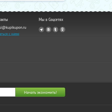
такты
Мы в Соцсетях
si@kupikupon.ru
аться с нами