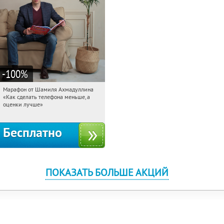
-100
%
Марафон от Шамиля Ахмадуллина
01:34:12
Получили:
25
«Как сделать телефона меньше, а
Россия
оценки лучше»
Бесплатно
ПОКАЗАТЬ БОЛЬШЕ АКЦИЙ