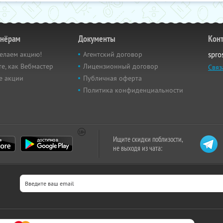
тнёрам
Документы
Кон
елаем акцию!
Агентский договор
spro
е, как Вебмастер
Лицензионный договор
Связ
е акции
Публичная оферта
Политика конфиденциальности
Ищите скидки поблизости,
не выходя из чата: