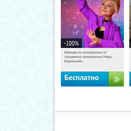
-100
%
Вебинар по нумерологии от
01:34:12
Получили:
29
«Академии нумерологии Мары
Россия
Борониной»
Бесплатно