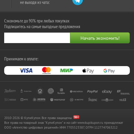
не выходя из чата:
Сэкономьте до 90% при любых покупках
Подпишитесь на самые выгодные предложения
Принимаем к оплате:
2010-2026 © КупиКупон. Все права защищены.
Все права на товарный знак "КупиКупон" и на сайт www.kupikupon.ru принадлежат
OOO «Агентство цифровых решений» ИНН 7705523387, ОГРН 1127747063212