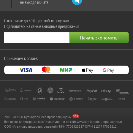
не выходя из чата:
Сэкономьте до 90% при любых покупках
Подпишитесь на самые выгодные предложения
Принимаем к оплате:
2010-2026 © КупиКупон. Все права защищены.
Все права на товарный знак "КупиКупон" и на сайт www.kupikupon.ru принадлежат
OOO «Агентство цифровых решений» ИНН 7705523387, ОГРН 1127747063212