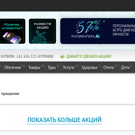
КУПИЛИ:
141 686 521
КУПОНОВ
ДАВАЙТЕ СДЕЛАЕМ АКЦИЮ!
1
31
26
13
14
1
17
6
Обучение
Товары
Туры
Услуги
Здоровье
Отели
Дети
 праздники
ПОКАЗАТЬ БОЛЬШЕ АКЦИЙ