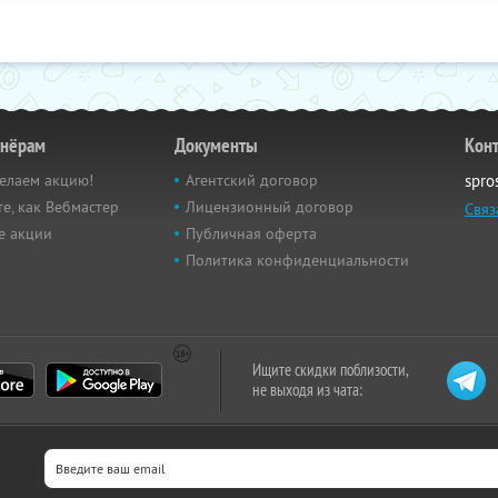
тнёрам
Документы
Кон
елаем акцию!
Агентский договор
spro
е, как Вебмастер
Лицензионный договор
Связ
е акции
Публичная оферта
Политика конфиденциальности
Ищите скидки поблизости,
не выходя из чата: