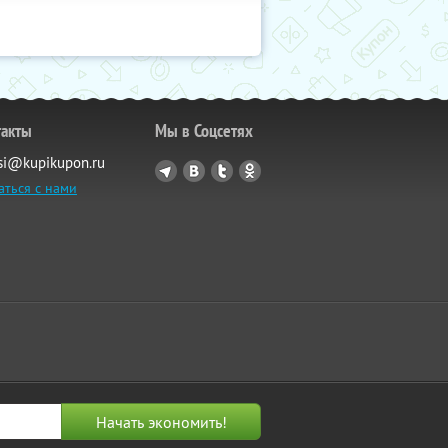
такты
Мы в Соцсетях
si@kupikupon.ru
аться с нами