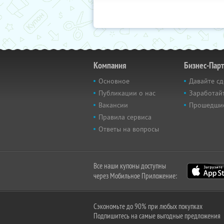
Компания
Бизнес-Пар
Основное
Давайте сд
Публикации о нас
Заработайт
Вакансии
Прошедши
Правила сервиса
Ответы на вопросы
Все наши купоны доступны
через Мобильное Приложение:
Сэкономьте до 90% при любых покупках
Подпишитесь на самые выгодные предложения