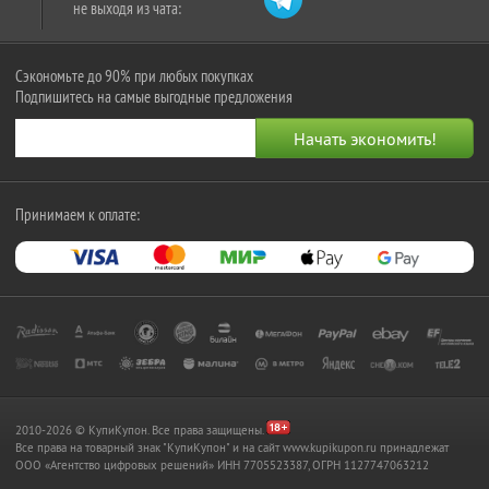
не выходя из чата:
Сэкономьте до 90% при любых покупках
Подпишитесь на самые выгодные предложения
Принимаем к оплате:
2010-2026 © КупиКупон. Все права защищены.
Все права на товарный знак "КупиКупон" и на сайт www.kupikupon.ru принадлежат
OOO «Агентство цифровых решений» ИНН 7705523387, ОГРН 1127747063212