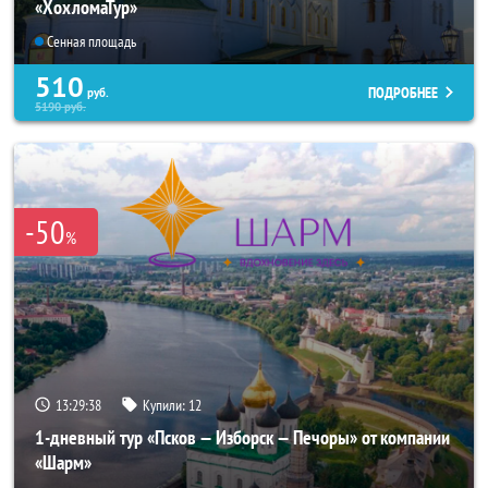
«ХохломаТур»
Сенная площадь
510
ПОДРОБНЕЕ
руб.
5190
руб.
-50
%
13:29:38
Купили:
12
1-дневный тур «Псков — Изборск — Печоры» от компании
«Шарм»