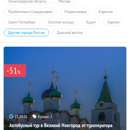
Ленинградская область
Москва
Прибалтика и Скандинавия
Подмосковье
Карелия
Санкт-Петербург
Золотое кольцо
Крым
Европа
Другие города России
Дальний восток
-51
%
13:29:38
Купили:
2
Автобусный тур в Великий Новгород от туроператора