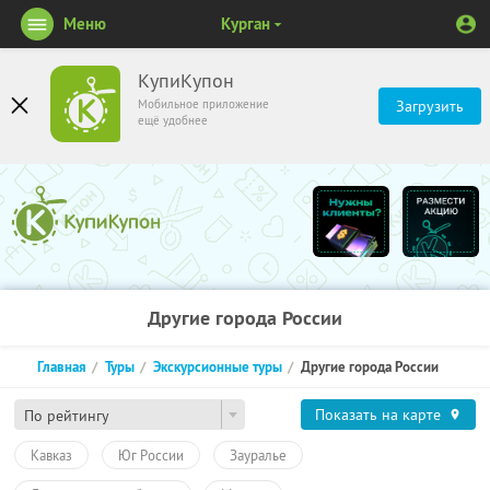
Меню
Курган
КупиКупон
Мобильное приложение
Загрузить
ещё удобнее
Другие города России
Главная
Туры
Экскурсионные туры
Другие города России
Показать на карте
По рейтингу
Кавказ
Юг России
Зауралье