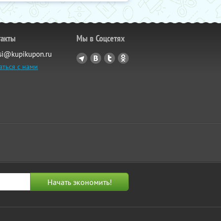
такты
Мы в Соцсетях
si@kupikupon.ru
аться с нами