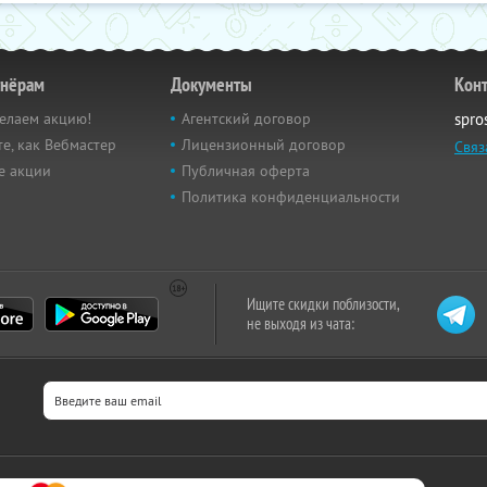
тнёрам
Документы
Кон
елаем акцию!
Агентский договор
spro
е, как Вебмастер
Лицензионный договор
Связ
е акции
Публичная оферта
Политика конфиденциальности
Ищите скидки поблизости,
не выходя из чата: