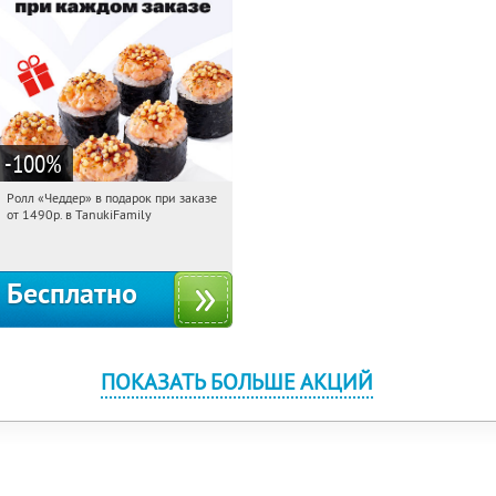
-100
%
Ролл «Чеддер» в подарок при заказе
15:31:20
Получили:
108
от 1490р. в TanukiFamily
Россия
Бесплатно
ПОКАЗАТЬ БОЛЬШЕ АКЦИЙ