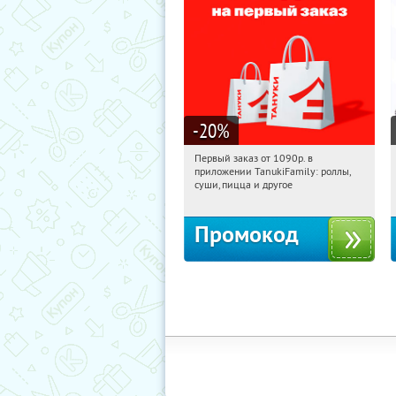
-20
%
Первый заказ от 1090р. в
15:31:20
Получили:
256
приложении TanukiFamily: роллы,
Россия
суши, пицца и другое
Промокод