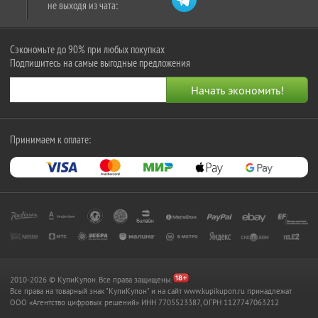
не выходя из чата:
Сэкономьте до 90% при любых покупках
Подпишитесь на самые выгодные предложения
Принимаем к оплате:
2010-2026 © КупиКупон. Все права защищены.
Все права на товарный знак "КупиКупон" и на сайт www.kupikupon.ru принадлежат
OOO «Агентство цифровых решений» ИНН 7705523387, ОГРН 1127747063212