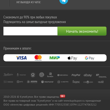
не выходя из чата:
Сэкономьте до 90% при любых покупках
Подпишитесь на самые выгодные предложения
Принимаем к оплате:
2010-2026 © КупиКупон. Все права защищены.
Все права на товарный знак "КупиКупон" и на сайт www.kupikupon.ru принадлежат
OOO «Агентство цифровых решений» ИНН 7705523387, ОГРН 1127747063212