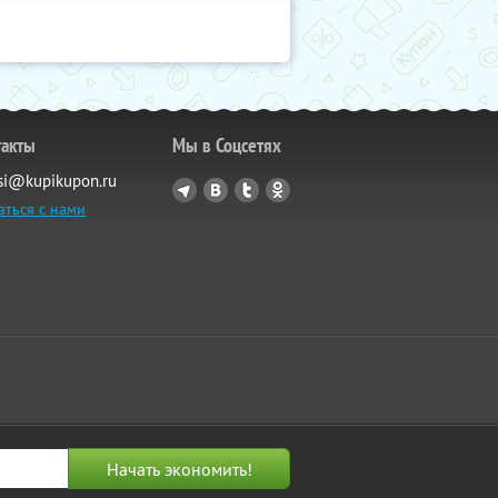
такты
Мы в Соцсетях
si@kupikupon.ru
аться с нами