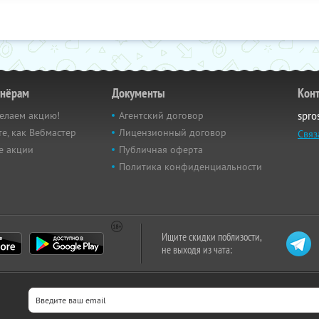
тнёрам
Документы
Кон
елаем акцию!
Агентский договор
spro
е, как Вебмастер
Лицензионный договор
Связ
е акции
Публичная оферта
Политика конфиденциальности
Ищите скидки поблизости,
не выходя из чата: