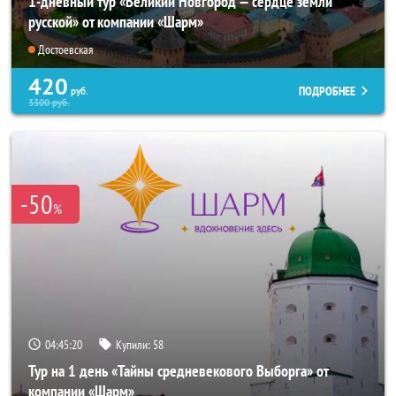
1-дневный тур «Великий Новгород — сердце земли
русской» от компании «Шарм»
Достоевская
420
ПОДРОБНЕЕ
руб.
3300
руб.
-50
%
04:45:18
Купили:
58
Тур на 1 день «Тайны средневекового Выборга» от
компании «Шарм»