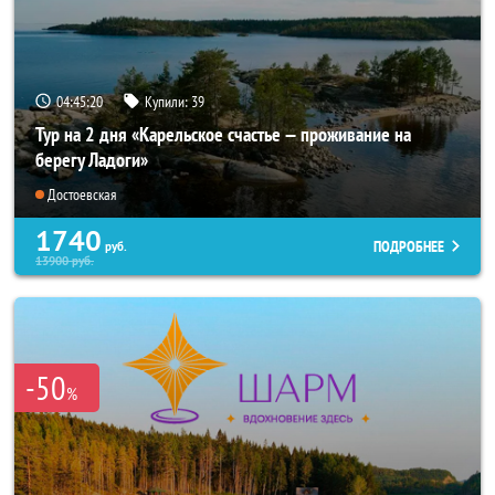
04:45:18
Купили:
39
Тур на 2 дня «Карельское счастье — проживание на
берегу Ладоги»
Достоевская
1740
ПОДРОБНЕЕ
руб.
13900
руб.
-50
%