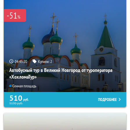
-51
%
04:45:18
Купили:
2
Автобусный тур в Великий Новгород от туроператора
«ХохломаТур»
Сенная площадь
510
ПОДРОБНЕЕ
руб.
5190
руб.