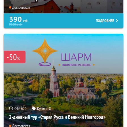
Достоевская
390
ПОДРОБНЕЕ
руб.
3100
руб.
-50
%
04:45:18
Купили:
8
2-дневный тур «Старая Русса и Великий Новгород»
Достоевская