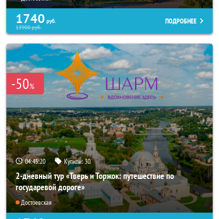
1740
ПОДРОБНЕЕ
руб.
13900
руб.
-50
%
04:45:18
Купили:
30
2-дневный тур «Тверь и Торжок: путешествие по
государевой дороге»
Достоевская