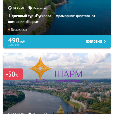
04:45:18
Купили:
48
1-дневный тур «Рускеала — мраморное царство» от
компании «Шарм»
Достоевская
490
ПОДРОБНЕЕ
руб.
3900
руб.
-50
%