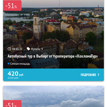
-51
%
04:45:18
Купили:
9
Автобусный тур в Выборг от туроператора «ХохломаТур»
Сенная площадь
420
ПОДРОБНЕЕ
руб.
4230
руб.
-51
%