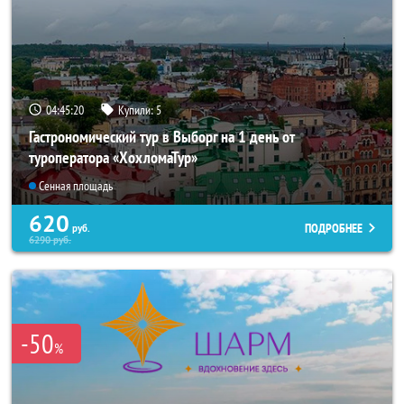
04:45:18
Купили:
5
Гастрономический тур в Выборг на 1 день от
туроператора «ХохломаТур»
Сенная площадь
620
ПОДРОБНЕЕ
руб.
6290
руб.
-50
%