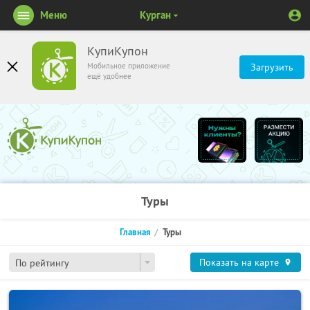
Меню
Курган
КупиКупон
Мобильное приложение
Загрузить
ещё удобнее
Туры
Главная
Туры
Показать на карте
По рейтингу