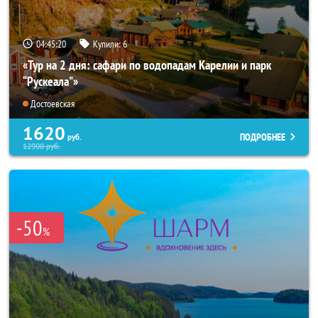
04:45:18
Купили:
6
«Тур на 2 дня: сафари по водопадам Карелии и парк
“Рускеала"»
Достоевская
1620
ПОДРОБНЕЕ
руб.
12900
руб.
-50
%