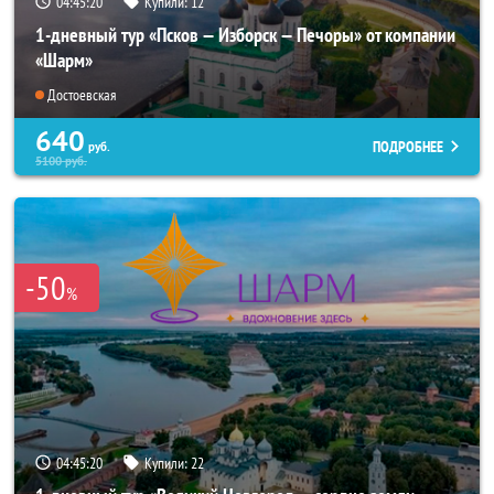
04:45:18
Купили:
12
1-дневный тур «Псков — Изборск — Печоры» от компании
«Шарм»
Достоевская
640
ПОДРОБНЕЕ
руб.
5100
руб.
-50
%
04:45:18
Купили:
22