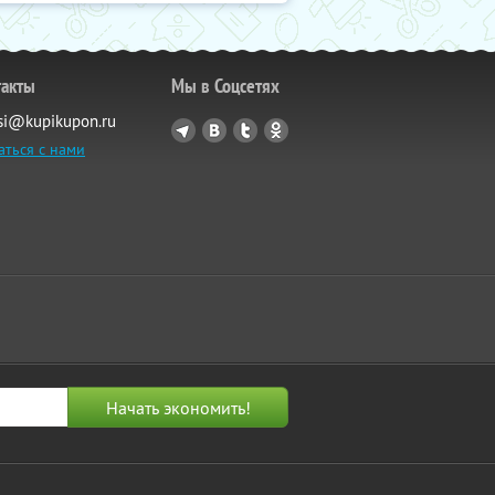
такты
Мы в Соцсетях
si@kupikupon.ru
аться с нами