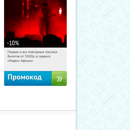
-10
%
Первая и все повторные покупки
17:11:39
Получили:
155
билетов от 3000р. в сервисе
Россия
«Яндекс Афиша»
Промокод