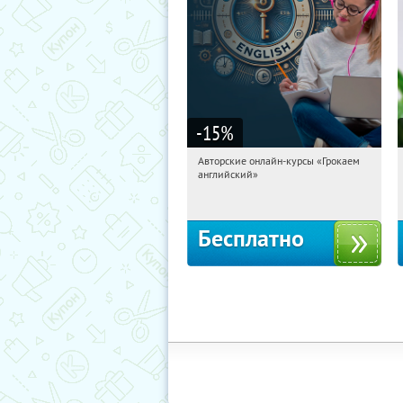
-15
%
Авторские онлайн-курсы «Грокаем
17:11:39
Получили:
4
английский»
Россия
Бесплатно