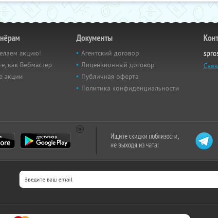
тнёрам
Документы
Кон
елаем акцию!
Агентский договор
spro
е, как Вебмастер
Лицензионный договор
Связ
е акции
Публичная оферта
Политика конфиденциальности
Ищите скидки поблизости,
не выходя из чата: