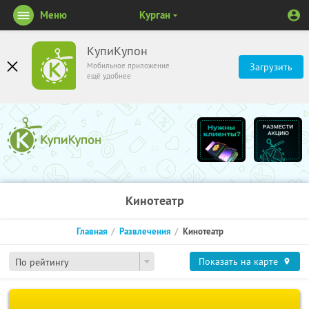
Меню
Курган
КупиКупон
Мобильное приложение
Загрузить
ещё удобнее
Кинотеатр
Главная
Развлечения
Кинотеатр
Показать на карте
По рейтингу