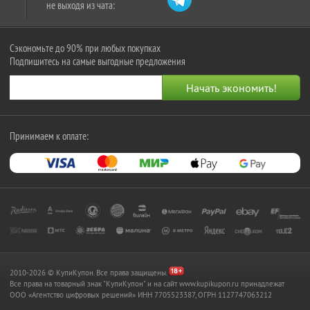
не выходя из чата:
Сэкономьте до 90% при любых покупках
Подпишитесь на самые выгодные предложения
Принимаем к оплате:
2010-2026 © КупиКупон. Все права защищены.
Все права на товарный знак "КупиКупон" и на сайт www.kupikupon.ru принадлежат
OOO «Агентство цифровых решений» ИНН 7705523387, ОГРН 1127747063212