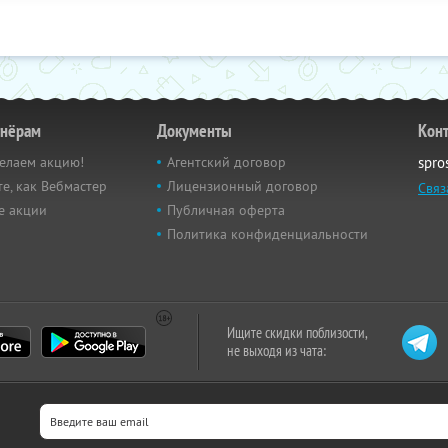
тнёрам
Документы
Кон
елаем акцию!
Агентский договор
spro
е, как Вебмастер
Лицензионный договор
Связ
е акции
Публичная оферта
Политика конфиденциальности
Ищите скидки поблизости,
не выходя из чата: