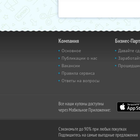
Компания
Бизнес-Пар
Основное
Давайте сд
Публикации о нас
Заработайт
Вакансии
Прошедши
Правила сервиса
Ответы на вопросы
Все наши купоны доступны
через Мобильное Приложение:
Сэкономьте до 90% при любых покупках
Подпишитесь на самые выгодные предложения