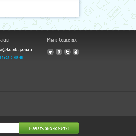
такты
Мы в Соцсетях
si@kupikupon.ru
аться с нами