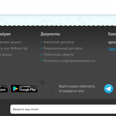
тнёрам
Документы
Кон
елаем акцию!
Агентский договор
spro
е, как Вебмастер
Лицензионный договор
Связ
е акции
Публичная оферта
Политика конфиденциальности
Ищите скидки поблизости,
не выходя из чата: