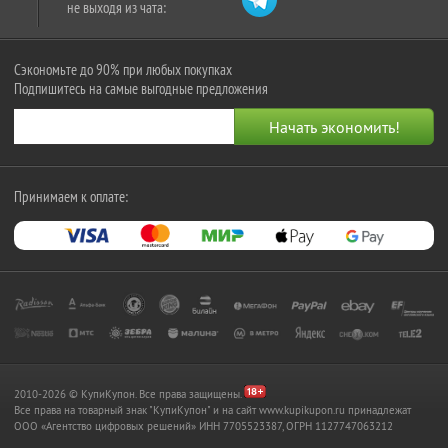
не выходя из чата:
Сэкономьте до 90% при любых покупках
Подпишитесь на самые выгодные предложения
Принимаем к оплате:
2010-2026 © КупиКупон. Все права защищены.
Все права на товарный знак "КупиКупон" и на сайт www.kupikupon.ru принадлежат
OOO «Агентство цифровых решений» ИНН 7705523387, ОГРН 1127747063212