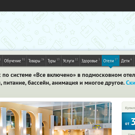
1
31
26
13
12
1
17
6
Обучение
Товары
Туры
Услуги
Здоровье
Отели
Дети
 по системе «Все включено» в подмосковном отеле 
 питание, бассейн, анимация и многое другое.
Ск
Купил
от
Цена