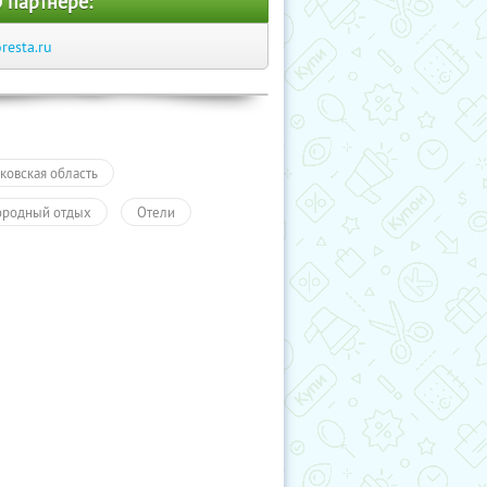
 партнере:
oresta.ru
ковская область
ородный отдых
Отели