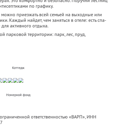
ерах. Это комфортно и безопасно. Поручни лестниц
нтисептиками по графику.
да можно приезжать всей семьей на выходные или
и. Каждый найдет, чем заняться в отеле: есть спа-
 для активного отдыха.
й парковой территории: парк, лес, пруд,
Коттедж
Номерной фонд
с ограниченной ответственностью «ВАРП»,
ИНН
07