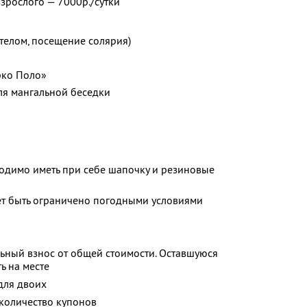
взрослого — 7000р./сутки
а телом, посещение солярия)
рко Поло»
ля мангальной беседки
одимо иметь при себе шапочку и резиновые
ет быть ограничено погодными условиями
ьный взнос от общей стоимости. Оставшуюся
ь на месте
для двоих
количество купонов