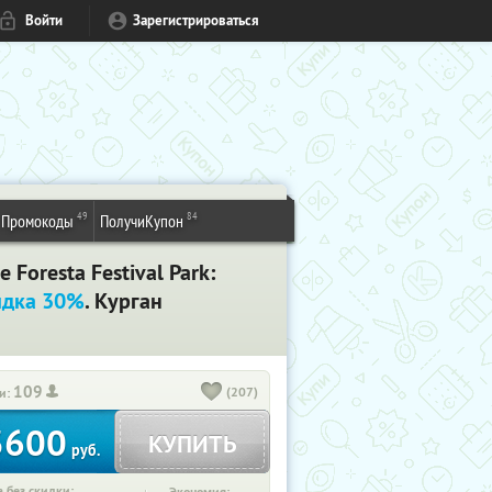
Войти
Зарегистрироваться
49
84
Промокоды
ПолучиКупон
Foresta Festival Park:
идка 30%
. Курган
109
(207)
и:
3600
КУПИТЬ
руб.
 без скидки: