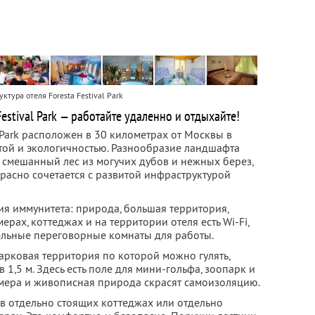
ктура отеля Foresta Festival Park
estival Park — работайте удаленно и отдыхайте!
l Park расположен в 30 километрах от Москвы в
отой и экологичностью. Разнообразие ландшафта
 смешанный лес из могучих дубов и нежных берез,
расно сочетается с развитой инфраструктурой
ния иммунитета: природа, большая территория,
ерах, коттеджах и на территории отеля есть Wi-Fi,
дельные переговорные комнаты для работы.
арковая территория по которой можно гулять,
1,5 м. Здесь есть поле для мини-гольфа, зоопарк и
мера и живописная природа скрасят самоизоляцию.
 в отдельно стоящих коттеджах или отдельно