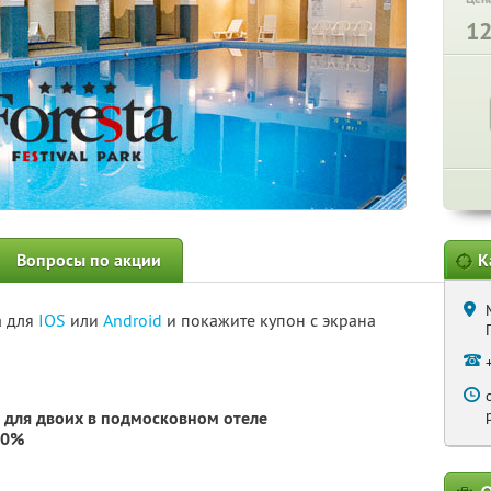
1
Вопросы по акции
К
а для
IOS
или
Android
и покажите купон с экрана
 для двоих в подмосковном отеле
30%