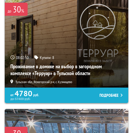
30
%
до
08:02:49
Купили:
8
Проживание в домике на выбор в загородном
комплексе «Терруар» в Тульской области
Тульская обл., Ясногорский р-н, с. Кузмищево
4780
ПОДРОБНЕЕ
от
руб.
до
57400
руб.