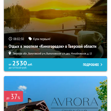
08:02:49
Купи первым!
Отдых в экоотеле «Киногородок» в Тверской области
Тверская обл., Бологовский р-н, Выползовское с/п, дер. Михайловское, д. 15
2530
ПОДРОБНЕЕ
от
руб.
до
173110
руб.
37
%
до