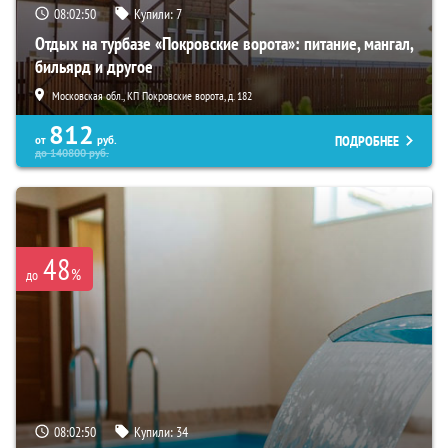
08:02:49
Купили:
7
Отдых на турбазе «Покровские ворота»: питание, мангал,
бильярд и другое
Московская обл., КП Покровские ворота, д. 182
812
ПОДРОБНЕЕ
от
руб.
до
140800
руб.
48
%
до
08:02:49
Купили:
34