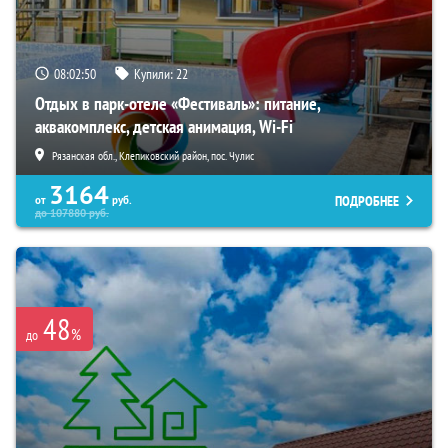
08:02:49
Купили:
22
Отдых в парк-отеле «Фестиваль»: питание,
аквакомплекс, детская анимация, Wi-Fi
Рязанская обл., Клепиковский район, пос. Чулис
3164
ПОДРОБНЕЕ
от
руб.
до
107880
руб.
48
%
до