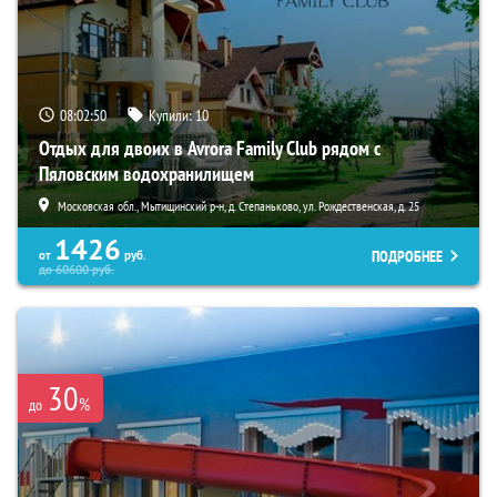
08:02:49
Купили:
10
Отдых для двоих в Avrora Family Club рядом с
Пяловским водохранилищем
Московская обл., Мытищинский р-н, д. Степаньково, ул. Рождественская, д. 25
1426
ПОДРОБНЕЕ
от
руб.
до
60600
руб.
30
%
до