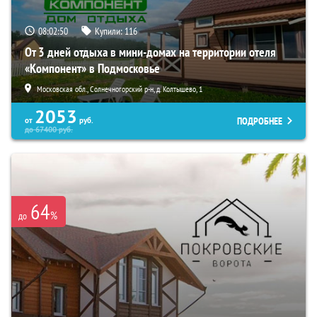
08:02:49
Купили:
116
От 3 дней отдыха в мини-домах на территории отеля
«Компонент» в Подмосковье
Московская обл., Солнечногорский р-н, д. Колтышево, 1
2053
ПОДРОБНЕЕ
от
руб.
до
67400
руб.
64
%
до