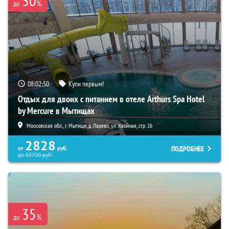
30
%
до
08:02:49
Купи первым!
Отдых для двоих с питанием в отеле Arthurs Spa Hotel
by Mercure в Мытищах
Московская обл., г. Мытищи, д. Ларево, ул. Хвойная, стр. 26
2828
ПОДРОБНЕЕ
от
руб.
до
65700
руб.
35
%
до