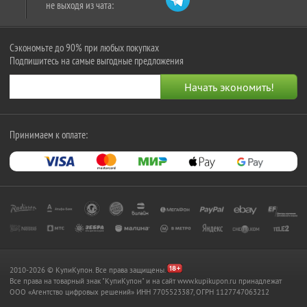
не выходя из чата:
Сэкономьте до 90% при любых покупках
Подпишитесь на самые выгодные предложения
Принимаем к оплате:
2010-2026 © КупиКупон. Все права защищены.
Все права на товарный знак "КупиКупон" и на сайт www.kupikupon.ru принадлежат
OOO «Агентство цифровых решений» ИНН 7705523387, ОГРН 1127747063212