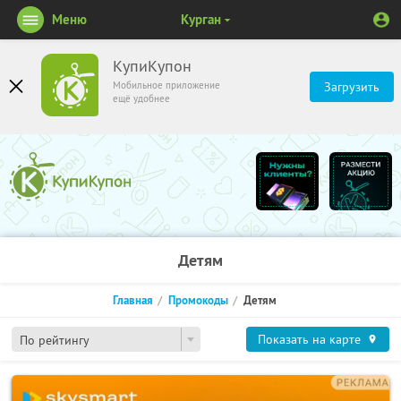
Меню
Курган
КупиКупон
Мобильное приложение
Загрузить
ещё удобнее
Детям
Главная
Промокоды
Детям
Показать на карте
По рейтингу