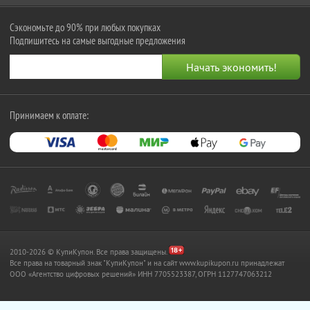
Сэкономьте до 90% при любых покупках
Подпишитесь на самые выгодные предложения
Принимаем к оплате:
2010-2026 © КупиКупон. Все права защищены.
Все права на товарный знак "КупиКупон" и на сайт www.kupikupon.ru принадлежат
OOO «Агентство цифровых решений» ИНН 7705523387, ОГРН 1127747063212