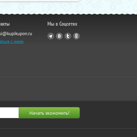
такты
Мы в Соцсетях
si@kupikupon.ru
аться с нами