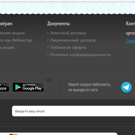
тнёрам
Документы
Кон
елаем акцию!
Агентский договор
spro
е, как Вебмастер
Лицензионный договор
Связ
е акции
Публичная оферта
Политика конфиденциальности
Ищите скидки поблизости,
не выходя из чата: