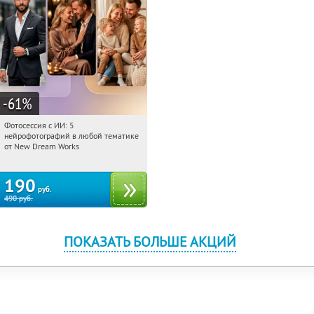
-61
%
Фотосессия с ИИ: 5
12:18:02
Купили:
10
нейрофотографий в любой тематике
Россия
от New Dream Works
190
руб.
490
руб.
ПОКАЗАТЬ БОЛЬШЕ АКЦИЙ