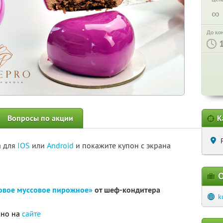
∞
До ко
Вопросы по акции
К
а для
IOS
или
Android
и покажите купон с экрана
О
овое муссовое пирожное»
от шеф-кондитера
k
жно на
сайте