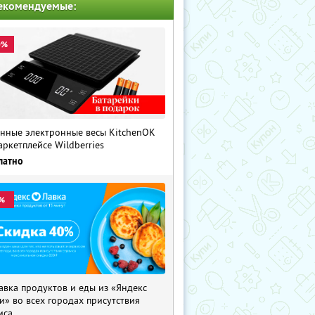
екомендуемые:
0%
нные электронные весы KitchenOK
аркетплейсе Wildberries
латно
%
авка продуктов и еды из «Яндекс
и» во всех городах присутствия
иса