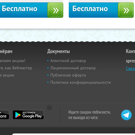
Бесплатно
Бесплатно
тнёрам
Документы
Кон
елаем акцию!
Агентский договор
spro
е, как Вебмастер
Лицензионный договор
Связ
е акции
Публичная оферта
Политика конфиденциальности
Ищите скидки поблизости,
не выходя из чата: