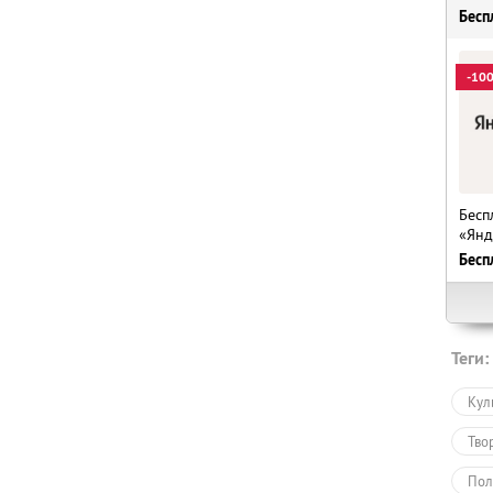
Бесп
-10
Бесп
«Янд
Бесп
Теги:
Кул
Тво
Пол