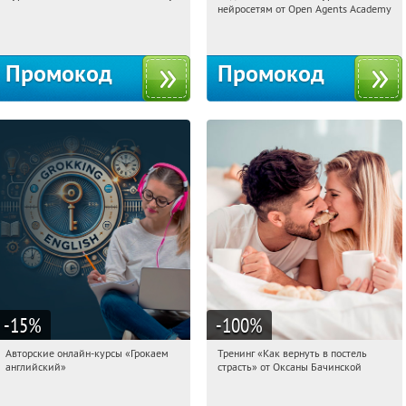
нейросетям от Open Agents Academy
Россия
Россия
Промокод
Промокод
-15
%
-100
%
Авторские онлайн-курсы «Грокаем
Тренинг «Как вернуть в постель
20:55:14
Получили:
4
20:55:14
Получили:
16
английский»
страсть» от Оксаны Бачинской
Россия
Россия