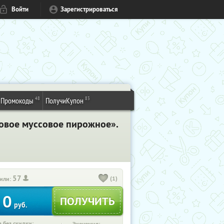
Войти
Зарегистрироваться
48
83
Промокоды
ПолучиКупон
овое муссовое пирожное».
57
(1)
или:
0
руб.
 без скидки: