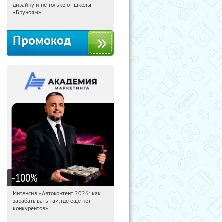
дизайну и не только от школы
Россия
«Бруноям»
Промокод
-100
%
Интенсив «Автоконтент 2026: как
20:55:14
Получили:
4
зарабатывать там, где еще нет
Россия
конкурентов»