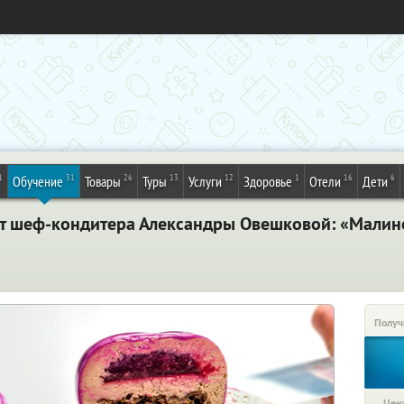
1
31
26
13
12
1
16
6
Обучение
Товары
Туры
Услуги
Здоровье
Отели
Дети
от шеф-кондитера Александры Овешковой: «Малин
Получ
Цена