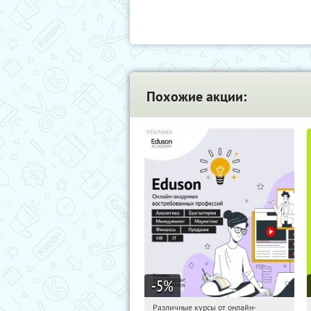
Похожие акции:
-5
%
Различные курсы от онлайн-
20:55:14
Получили:
2