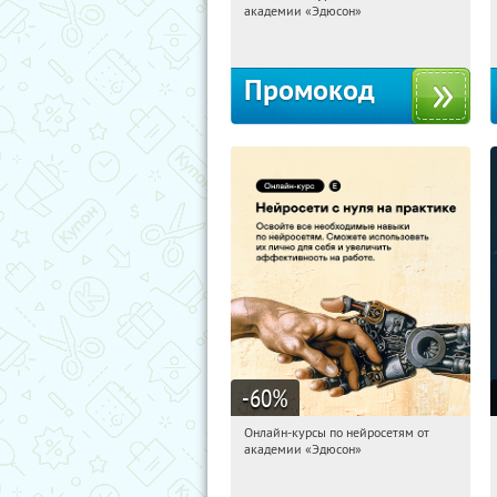
академии «Эдюсон»
Россия
Промокод
-60
%
Онлайн-курсы по нейросетям от
20:55:14
Получили:
6
академии «Эдюсон»
Москва