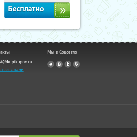
Бесплатно
такты
Мы в Соцсетях
si@kupikupon.ru
аться с нами