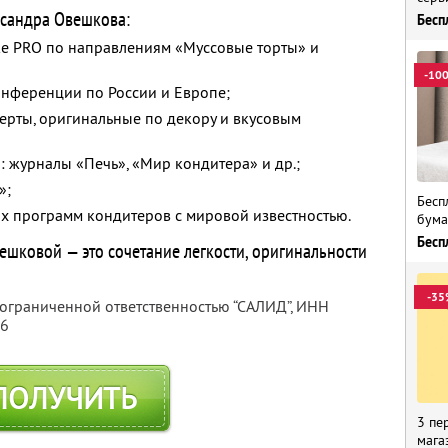
ксандра Овешкова:
Бесп
ke PRO по направлениям «Муссовые торты» и
-10
онференции по России и Европе;
ерты, оригинальные по декору и вкусовым
: журналы «Печь», «Мир кондитера» и др.;
»;
Бесп
 программ кондитеров с мировой известностью.
бума
Бесп
шковой — это сочетание легкости, оригинальности
-35
 ограниченной ответственностью “САЛИД”,
ИНН
76
ПОЛУЧИТЬ
3 пе
мага