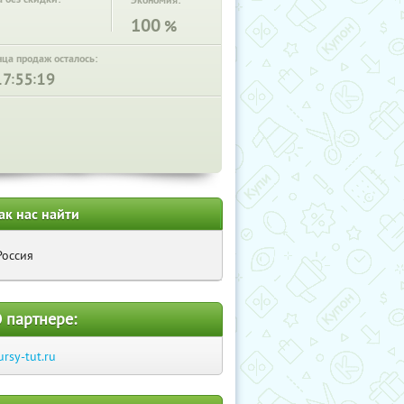
Экономия:
100
%
нца продаж осталось:
:
:
ак нас найти
Россия
 партнере:
ursy-tut.ru