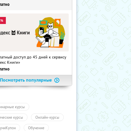
латно
0%
латный доступ до 45 дней к сервису
екс Книги»
латно
Посмотреть популярные
инарные курсы
рческие курсы
Онлайн-курсы
учиКупон
Обучение