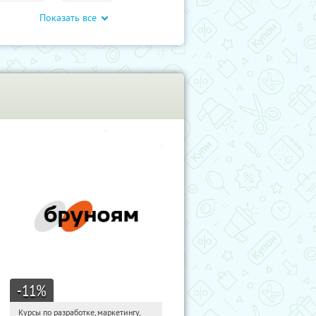
Показать все
гое
Обучение
-11
%
Курсы по разработке, маркетингу,
20:55:14
Получи первым!