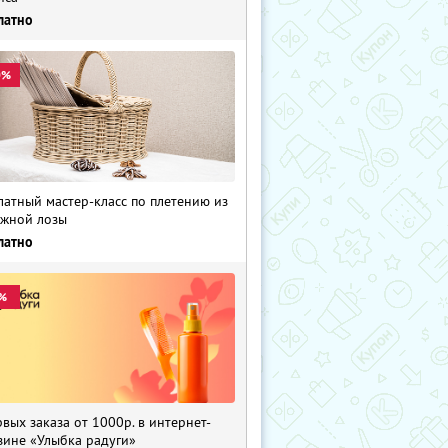
латно
0%
латный мастер-класс по плетению из
жной лозы
латно
%
рвых заказа от 1000р. в интернет-
зине «Улыбка радуги»