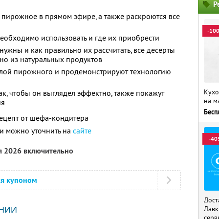
Р
 пирожное в прямом эфире, а также раскроются все
-10
необходимо использовать и где их приобрести
нужны и как правильно их рассчитать, все десерты
ьно из натуральных продуктов
лой пирожного и продемонстрируют технологию
Кухо
ак, чтобы он выглядел эффектно, также покажут
на м
ия
Бесп
рецепт от шефа-кондитера
и можно уточнить на
сайте
-40
я 2026 включительно
ся купоном
Дост
Лавк
НИИ
серв