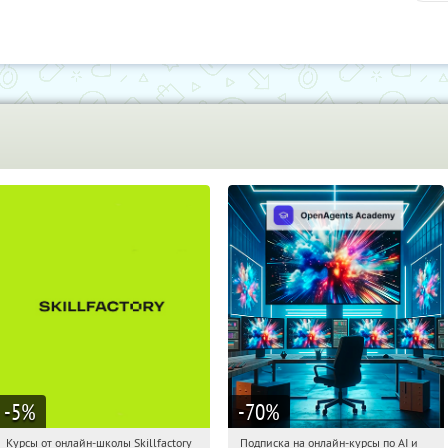
Дру
-5
%
-70
%
Курсы от онлайн-школы Skillfactory
Подписка на онлайн-курсы по AI и
20:55:14
Получи первым!
20:55:14
Получили:
18