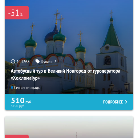
-51
%
10:12:54
Купили:
2
Автобусный тур в Великий Новгород от туроператора
«ХохломаТур»
Сенная площадь
510
ПОДРОБНЕЕ
руб.
5190
руб.