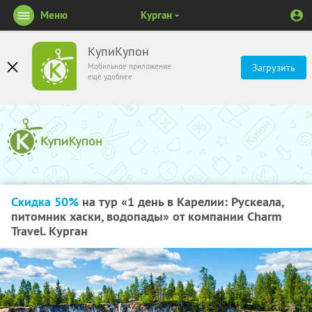
Меню
Курган
КупиКупон
Мобильное приложение
Загрузить
ещё удобнее
Скидка 50%
на тур «1 день в Карелии: Рускеала,
питомник хаски, водопады» от компании Charm
Travel. Курган