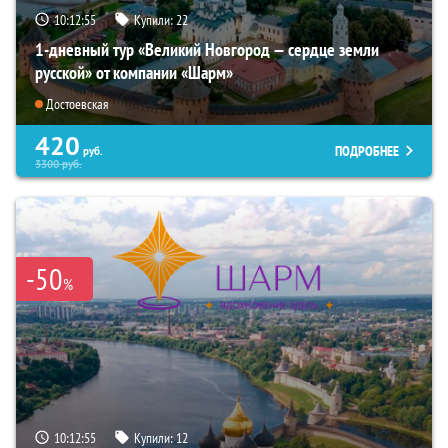
10:12:54
Купили:
22
1-дневный тур «Великий Новгород — сердце земли
русской» от компании «Шарм»
Достоевская
420
ПОДРОБНЕЕ
руб.
3300
руб.
-50
%
10:12:54
Купили:
12