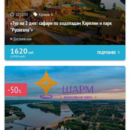
10:12:54
Купили:
6
«Тур на 2 дня: сафари по водопадам Карелии и парк
“Рускеала"»
Достоевская
1620
ПОДРОБНЕЕ
руб.
12900
руб.
-50
%