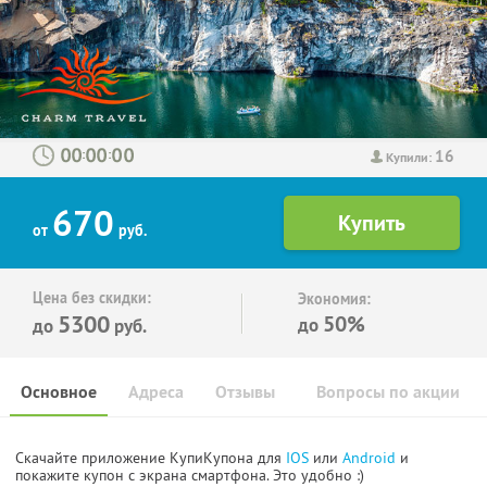
16
:
:
Купили:
670
от
руб.
Цена без скидки:
Экономия:
5300
50%
до
до
руб.
Основное
Адреса
Отзывы
Вопросы по акции
Скачайте приложение КупиКупона для
IOS
или
Android
и
покажите купон с экрана смартфона. Это удобно :)