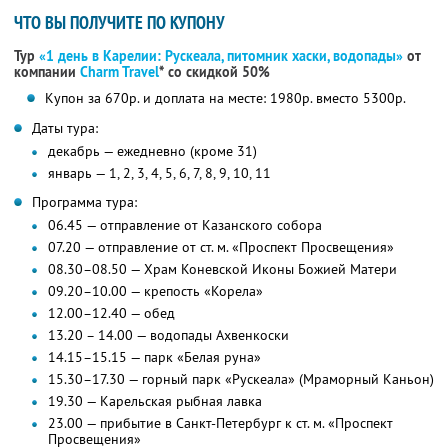
ЧТО ВЫ ПОЛУЧИТЕ ПО КУПОНУ
Тур
«1 день в Карелии: Рускеала, питомник хаски, водопады»
от
компании
Charm Travel
*
со скидкой 50%
Купон за 670р. и доплата на месте: 1980р. вместо 5300р.
Даты тура:
декабрь — ежедневно (кроме 31)
январь — 1, 2, 3, 4, 5, 6, 7, 8, 9, 10, 11
Программа тура:
06.45 — отправление от Казанского собора
07.20 — отправление от ст. м. «Проспект Просвещения»
08.30–08.50 — Храм Коневской Иконы Божией Матери
09.20–10.00 — крепость «Корела»
12.00–12.40 — обед
13.20 – 14.00 — водопады Ахвенкоски
14.15–15.15 — парк «Белая руна»
15.30–17.30 — горный парк «Рускеала» (Мраморный Каньон)
19.30 — Карельская рыбная лавка
23.00 — прибытие в Санкт-Петербург к ст. м. «Проспект
Просвещения»