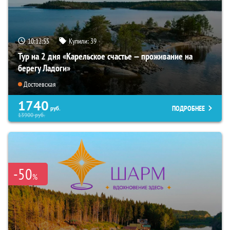
10:12:54
Купили:
39
Тур на 2 дня «Карельское счастье — проживание на
берегу Ладоги»
Достоевская
1740
ПОДРОБНЕЕ
руб.
13900
руб.
-50
%