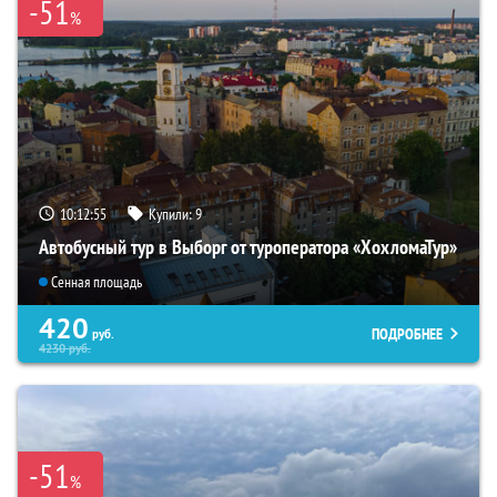
-51
%
10:12:54
Купили:
9
Автобусный тур в Выборг от туроператора «ХохломаТур»
Сенная площадь
420
ПОДРОБНЕЕ
руб.
4230
руб.
-51
%