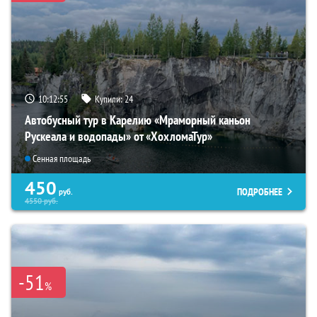
10:12:54
Купили:
24
Автобусный тур в Карелию «Мраморный каньон
Рускеала и водопады» от «ХохломаТур»
Сенная площадь
450
ПОДРОБНЕЕ
руб.
4550
руб.
-51
%