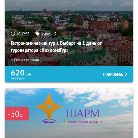
10:12:54
Купили:
5
Гастрономический тур в Выборг на 1 день от
туроператора «ХохломаТур»
Сенная площадь
620
ПОДРОБНЕЕ
руб.
6290
руб.
-50
%