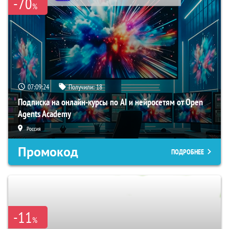
-70
%
07:09:23
Получили:
18
Подписка на онлайн-курсы по AI и нейросетям от Open
Agents Academy
Россия
Промокод
ПОДРОБНЕЕ
-11
%