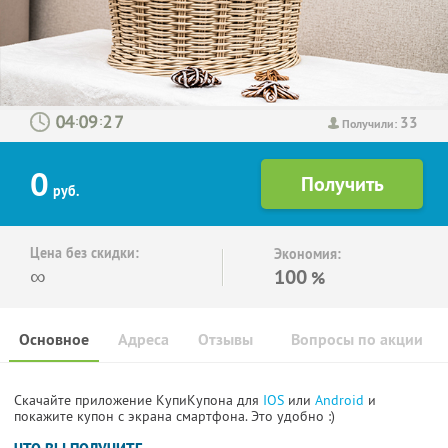
33
:
:
Получили:
0
руб.
Цена без скидки:
Экономия:
∞
100
%
Основное
Адреса
Отзывы
Вопросы по акции
Скачайте приложение КупиКупона для
IOS
или
Android
и
покажите купон с экрана смартфона. Это удобно :)