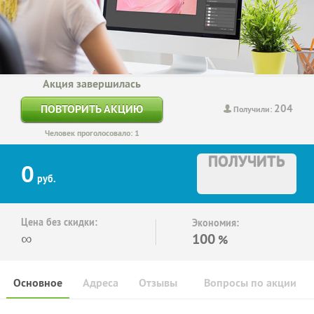
Акция завершилась
204
ПОВТОРИТЬ АКЦИЮ
Получили:
Человек проголосовало: 1
ПОЛУЧИТЬ
0
руб.
Цена без скидки:
Экономия:
∞
100
%
Основное
Адреса
Отзывы
Вопросы по акции