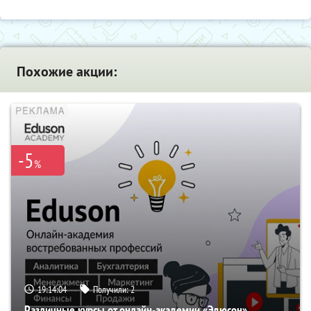
Похожие акции:
-5
%
19:14:03
Получили:
2
Различные курсы от онлайн-академии «Эдюсон»