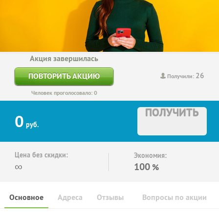
Акция завершилась
26
ПОВТОРИТЬ АКЦИЮ
Получили:
Человек проголосовало: 0
ПОЛУЧИТЬ
0
руб.
Цена без скидки:
Экономия:
∞
100
%
Основное
Адреса
Отзывы
Вопросы по акции