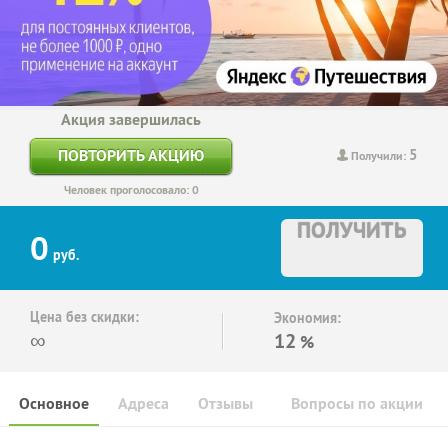
Акция завершилась
5
ПОВТОРИТЬ АКЦИЮ
Получили:
Человек проголосовало: 0
ПОЛУЧИТЬ
0
руб.
Цена без скидки:
Экономия:
∞
12
%
Основное
Адреса
Отзывы
Вопросы по акции