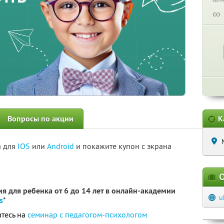
∞
Вопросы по акции
К
а для
IOS
или
Android
и покажите купон с экрана
О
я для ребенка от 6 до 14 лет в онлайн-академии
u
s
*
тесь на
семинар с педагогом-психологом