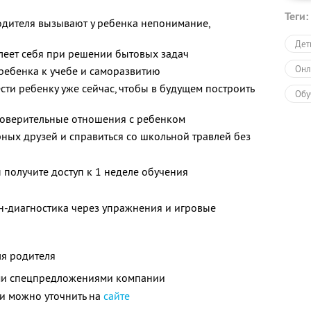
Теги:
одителя вызывают у ребенка непонимание,
Дет
леет себя при решении бытовых задач
Онл
ребенка к учебе и саморазвитию
ти ребенку уже сейчас, чтобы в будущем построить
Обу
 доверительные отношения с ребенком
Обу
рных друзей и справиться со школьной травлей без
 получите доступ к 1 неделе обучения
н-диагностика через упражнения и игровые
ля родителя
ими спецпредложениями компании
и можно уточнить на
сайте