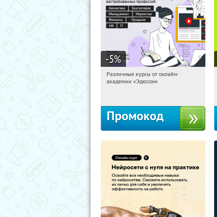
-5
%
Различные курсы от онлайн-
14:13:05
Получили:
2
академии «Эдюсон»
Россия
Промокод