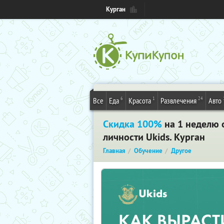
Курган
6
1
24
Все
Еда
Красота
Развлечения
Авто
Скидка 100%
на 1 неделю 
личности Ukids. Курган
Главная
Обучение
Другое