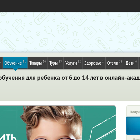
1
31
26
13
12
1
16
6
Обучение
Товары
Туры
Услуги
Здоровье
Отели
Дети
обучения для ребенка от 6 до 14 лет в онлайн-ак
Получ
Цена