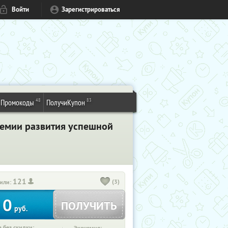
Войти
Зарегистрироваться
48
83
Промокоды
ПолучиКупон
адемии развития успешной
121
(3)
или:
0
ПОЛУЧИТЬ
руб.
 без скидки: