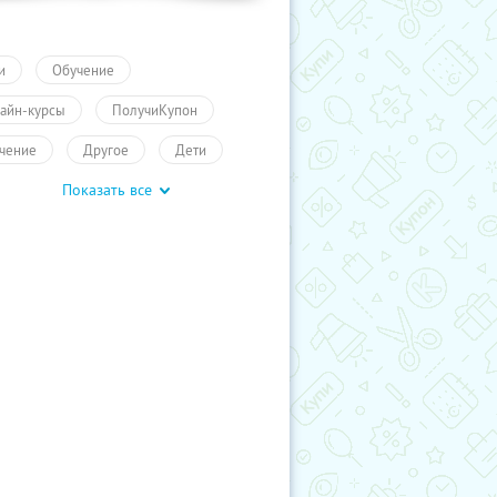
и
Обучение
айн-курсы
ПолучиКупон
чение
Другое
Дети
Показать все
чение