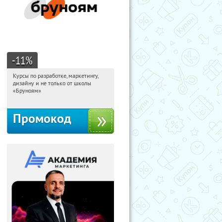
-11
%
Курсы по разработке, маркетингу,
14:13:05
Получи первым!
дизайну и не только от школы
Россия
«Бруноям»
Промокод