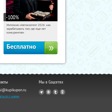
-100
%
Интенсив «Автоконтент 2026: как
14:13:05
Получили:
4
зарабатывать там, где еще нет
Россия
конкурентов»
Бесплатно
такты
Мы в Соцсетях
si@kupikupon.ru
аться с нами