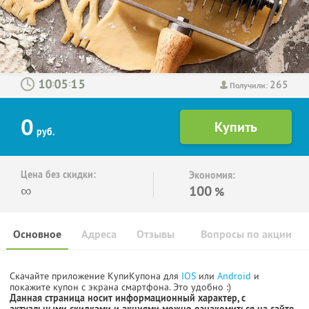
265
:
:
Получили:
0
руб.
Цена без скидки:
Экономия:
∞
100
%
Основное
Адреса
Отзывы
Вопросы по акции
Скачайте приложение КупиКупона для
IOS
или
Android
и
покажите купон с экрана смартфона. Это удобно :)
Данная страница носит информационный характер, с