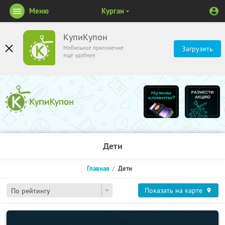
Меню
Курган
КупиКупон
Мобильное приложение
Загрузить
ещё удобнее
Дети
Главная
Дети
Показать на карте
По рейтингу