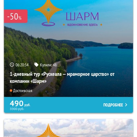
-50
%
06:20:54
Купили:
48
1-дневный тур «Рускеала — мраморное царство» от
компании «Шарм»
Достоевская
490
ПОДРОБНЕЕ
руб.
3900
руб.