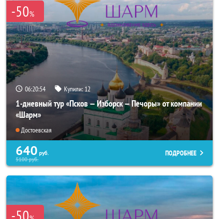
-50
%
06:20:54
Купили:
12
1-дневный тур «Псков — Изборск — Печоры» от компании
«Шарм»
Достоевская
640
ПОДРОБНЕЕ
руб.
5100
руб.
-50
%