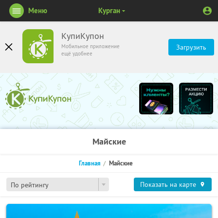
Меню
Курган
КупиКупон
Мобильное приложение
Загрузить
ещё удобнее
Майские
Главная
Майские
Показать на карте
По рейтингу