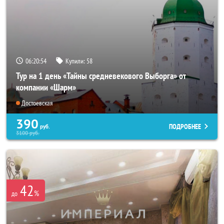
06:20:54
Купили:
58
Тур на 1 день «Тайны средневекового Выборга» от
компании «Шарм»
Достоевская
390
ПОДРОБНЕЕ
руб.
3100
руб.
42
%
до