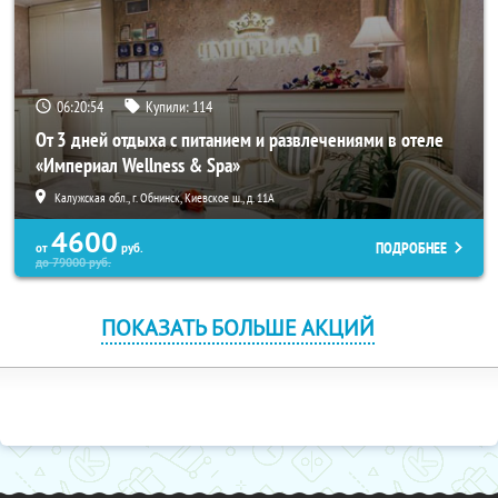
06:20:54
Купили:
114
От 3 дней отдыха с питанием и развлечениями в отеле
«Империал Wellness & Spa»
Калужская обл., г. Обнинск, Киевское ш., д. 11А
4600
ПОДРОБНЕЕ
от
руб.
до
79000
руб.
ПОКАЗАТЬ БОЛЬШЕ АКЦИЙ