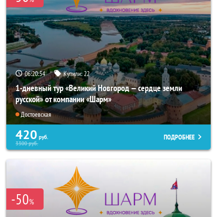
06:20:54
Купили:
22
1-дневный тур «Великий Новгород — сердце земли
русской» от компании «Шарм»
Достоевская
420
ПОДРОБНЕЕ
руб.
3300
руб.
-50
%