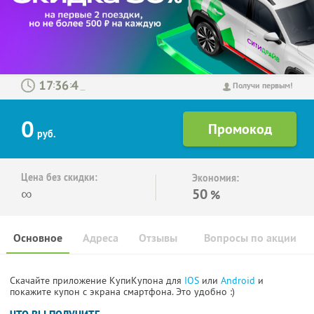
:
:
Получи первым!
0
руб.
Цена без скидки:
Экономия:
∞
50
%
Основное
Адреса
Отзывы
Вопросы по акции
Скачайте приложение КупиКупона для
IOS
или
Android
и
покажите купон с экрана смартфона. Это удобно :)