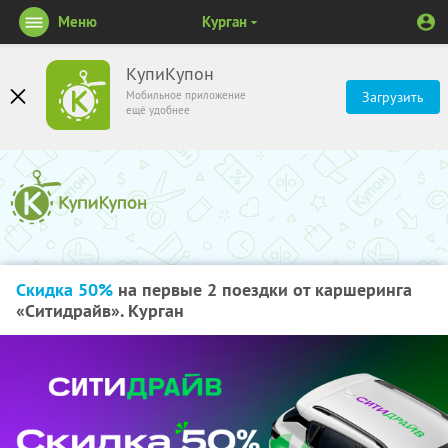
Меню
Курган
КупиКупон
Мобильное приложение
Загрузить
ещё удобнее
Скидка 50%
на первые 2 поездки от каршеринга
«Ситидрайв». Курган