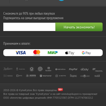
Сэкономьте до 90% при любых покупках
Подпишитесь на самые выгодные предложения
Принимаем к оплате:
2010-2026 © КупиКупон. Все права защищены.
Все права на товарный знак "КупиКупон" и на сайт www.kupikupon.ru принадлежат
OOO «Агентство цифровых решений» ИНН 7705523387, ОГРН 1127747063212